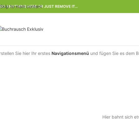
Skip to main content
DD ANYTHING HERE OR JUST REMOVE IT…
rstellen Sie hier Ihr erstes
Navigationsmenü
und fügen Sie es dem B
Hier bahnt sich et