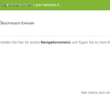
Skip to main content
DD ANYTHING HERE OR JUST REMOVE IT…
rstellen Sie hier Ihr erstes
Navigationsmenü
und fügen Sie es dem B
Hier bahnt sich et